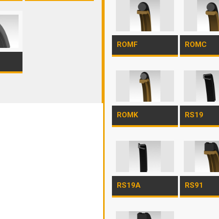
ROMF
ROMC
ROMK
RS19
RS19A
RS91