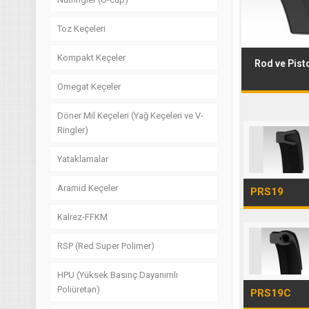
Toz Keçeleri
Kompakt Keçeler
Rod ve Pist
Omegat Keçeler
Döner Mil Keçeleri (Yağ Keçeleri ve V-
Ringler)
Yataklamalar
Aramid Keçeler
PRS19
Kalrez-FFKM
RSP (Red Super Polimer)
HPU (Yüksek Basınç Dayanımlı
Poliüretan)
PRS19C