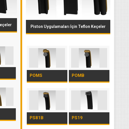
Keçeler
Piston Uygulamaları İçin Teflon Keçeler
POMS
POMB
PS81B
PS19