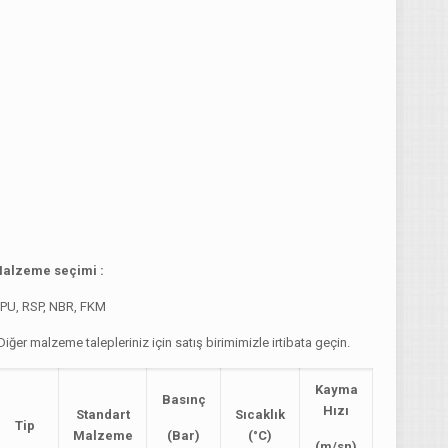
alzeme seçimi :
PU, RSP, NBR, FKM
Diğer malzeme talepleriniz için satış birimimizle irtibata geçin.
Kayma
Basınç
Hızı
Standart
Sıcaklık
Tip
Malzeme
(Bar)
(°C)
(m/sn)