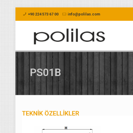
+90 224 573 67 00
info@polilas.com
PS01B
TEKNİK ÖZELLİKLER