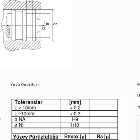
Yuva Önerileri
M
H
*
n