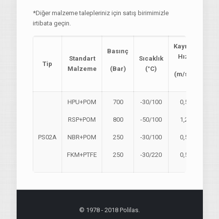
*Diğer malzeme talepleriniz için satış birimimizle
irtibata geçin.
Kayma
Basınç
Hızı
Standart
Sıcaklık
Tip
Malzeme
(Bar)
(°C)
(m/sn)
HPU+POM
700
-30/100
0,5
RSP+POM
800
-50/100
1,2
PS02A
NBR+POM
250
-30/100
0,5
FKM+PTFE
250
-30/220
0,5
© 1978 - 2018 Polilas.