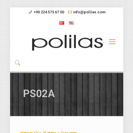
+90 224 573 67 00
info@polilas.com
PS02A