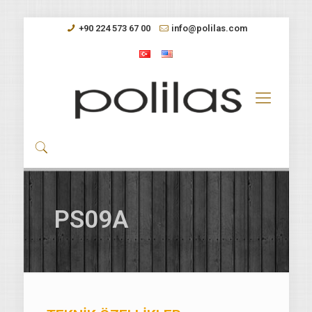
+90 224 573 67 00
info@polilas.com
PS09A