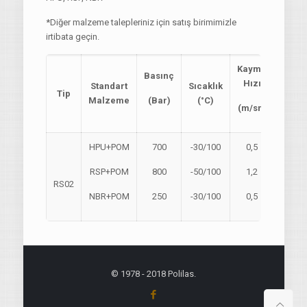
*Diğer malzeme talepleriniz için satış birimimizle
irtibata geçin.
Kayma
Basınç
Hızı
Standart
Sıcaklık
Tip
Malzeme
(Bar)
(°C)
(m/sn)
HPU+POM
700
-30/100
0,5
RSP+POM
800
-50/100
1,2
RS02
NBR+POM
250
-30/100
0,5
© 1978 - 2018 Polilas.