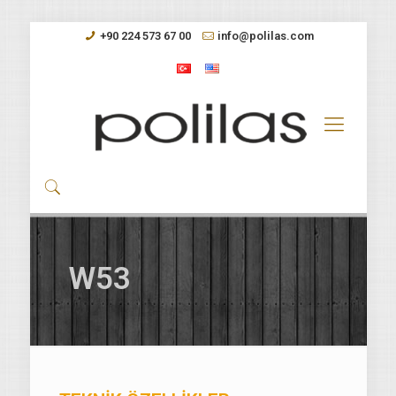
+90 224 573 67 00
info@polilas.com
W53